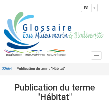
Pasar
Main
al
Toggle 
ES
contenido
navigation
principal
Toggle
navigat
22664
Publication du terme "Hábitat"
Publication du terme
"Hábitat"