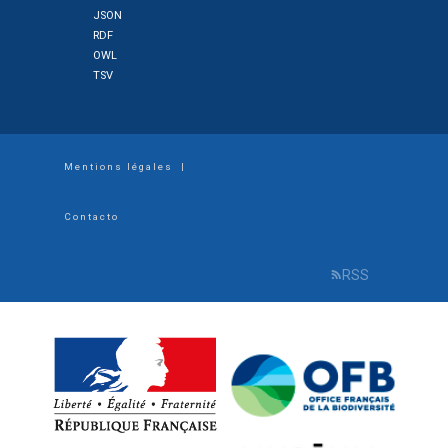
JSON
RDF
OWL
TSV
Footer
Mentions légales
|
menu
Contacto
RSS
R