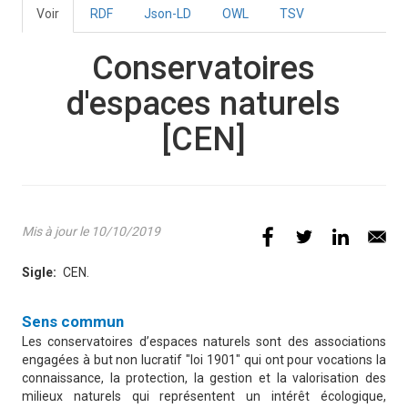
Voir
(onglet
RDF
Json-LD
OWL
TSV
Onglets
actif)
principaux
Conservatoires
d'espaces naturels
[CEN]
Mis à jour le 10/10/2019
Sigle
CEN.
Définition
Sens commun
Les conservatoires d’espaces naturels sont des associations
engagées à but non lucratif "loi 1901" qui ont pour vocations la
connaissance, la protection, la gestion et la valorisation des
milieux naturels qui représentent un intérêt écologique,