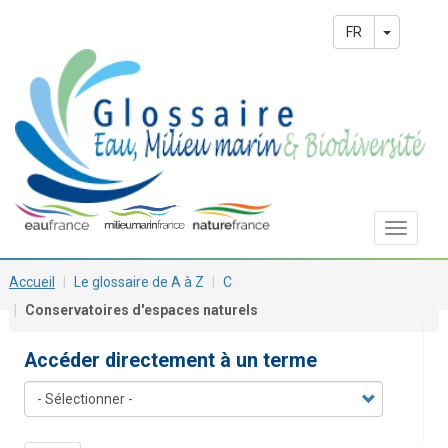
Aller
Main
au
Toggle 
FR
contenu
navigation
principal
Toggle
navigat
Accueil
Le glossaire de A à Z
C
Conservatoires d'espaces naturels
Accéder directement à un terme