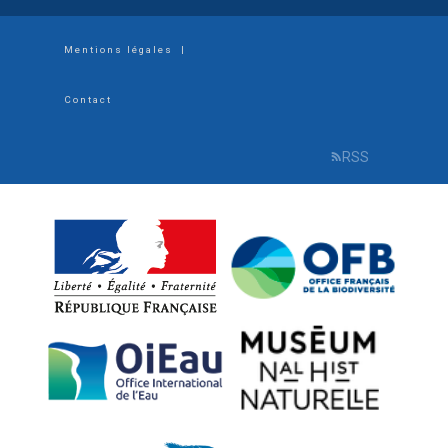
Footer
Mentions légales
|
menu
Contact
RSS
R