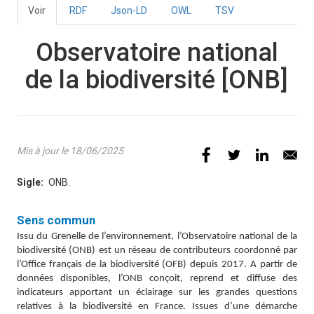
Voir
(onglet
RDF
Json-LD
OWL
TSV
Onglets
actif)
principaux
Observatoire national
de la biodiversité
[ONB]
Mis à jour le 18/06/2025
Sigle
ONB.
Définition
Sens commun
Issu du Grenelle de l’environnement, l’Observatoire national de la
biodiversité (ONB) est un réseau de contributeurs coordonné par
l’Office français de la biodiversité (OFB) depuis 2017. A partir de
données disponibles, l’ONB conçoit, reprend et diffuse des
indicateurs apportant un éclairage sur les grandes questions
relatives à la biodiversité en France. Issues d’une démarche