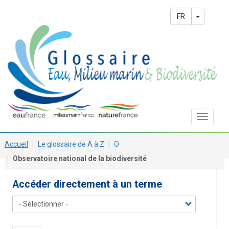
Aller
Main
au
Toggle 
FR
contenu
navigation
principal
Toggle
navigat
Accueil
Le glossaire de A à Z
O
Observatoire national de la biodiversité
Accéder directement à un terme