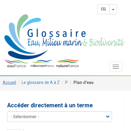
Aller
Main
au
Toggle 
FR
contenu
navigation
principal
Toggle
navigat
Accueil
Le glossaire de A à Z
P
Plan d'eau
Accéder directement à un terme