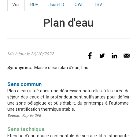
Voir
(onglet
RDF
Json-LD
OWL
TSV
Onglets
actif)
principaux
Plan d'eau
Mis à jour le 26/10/2022
Synonymes
Masse d'eau plan d'eau, Lac.
Définition
Sens commun
Plan d'eau situé dans une dépression naturelle où la durée de
séjour des eaux et la profondeur sont suffisantes pour définir
une zone pélagique et où s'établit, du printemps à l'automne,
une stratification thermique stable.
Source
d'après OFB
Sens technique
Etendue d'eau douce continentale de surface, libre stagnante,