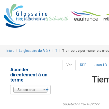
Pasar
Main
al
contenido
navigation
principal
Inicio
Le glossaire de A à Z
T
Tiempo de permanencia med
Ver
(solapa
RDF
Json-LD
Solapas
Accéder
activa)
directement à un
principales
Tie
terme
- Seleccionar -
Updated on 26/10/2022