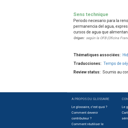
Définition
Sens technique
Periodo necesario para la ren
permanencia del agua, expresa
cursos de agua que alimentan 
Origen
según la OFB (Oficina Franc
Thématiques associées
Hid
Traducciones
Temps de séj
Review status
Soumis au com
A PROPOS DU GLOSSAIRE
CON
Sitemap
Le glossaire, c'est quoi ?
Le g
Comment devenir
Cart
contributeur ?
sém
Comment réutiliser le