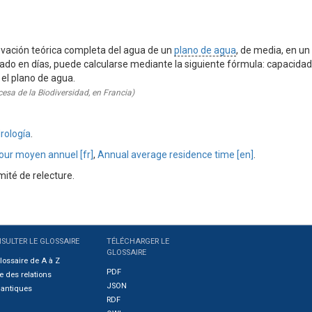
ovación teórica completa del agua de un
plano de agua
, de media, en un
do en días, puede calcularse mediante la siguiente fórmula: capacidad 
el plano de agua.
esa de la Biodiversidad, en Francia)
rología
.
our moyen annuel [fr]
,
Annual average residence time [en]
.
ité de relecture.
SULTER LE GLOSSAIRE
TÉLÉCHARGER LE
GLOSSAIRE
lossaire de A à Z
PDF
e des relations
JSON
antiques
RDF