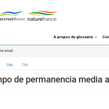
A propos du glossaire
Con
ia anual
OWL
TSV
mpo de permanencia media a