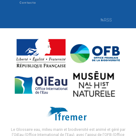
Contacto
RSS
R
Le Glossaire eau, milieu marin et biodiversité est animé et géré par
l'OiEau (Office International de l'Eau), avec l'appui de l'OFB (Office