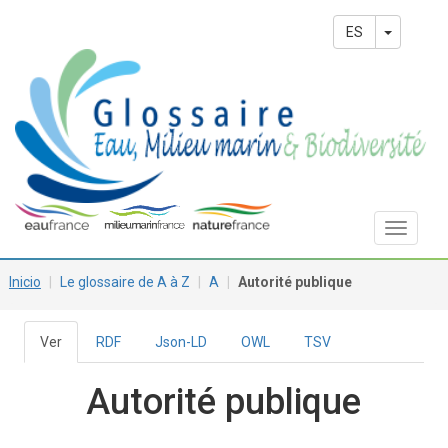
Pasar
Main
al
Toggle 
ES
contenido
navigation
principal
Toggle
navigat
Inicio
Le glossaire de A à Z
A
Autorité publique
Ver
(solapa
RDF
Json-LD
OWL
TSV
Solapas
activa)
principales
Autorité publique