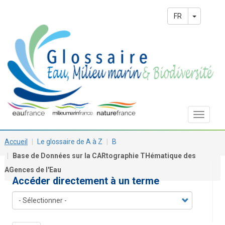
Aller
Main
au
Toggle 
FR
contenu
navigation
principal
Toggle
navigat
Accueil
Le glossaire de A à Z
B
Base de Données sur la CARtographie THématique des
AGences de l'Eau
Accéder directement à un terme