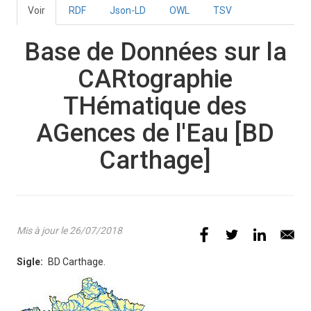
Voir
(onglet
RDF
Json-LD
OWL
TSV
Onglets
actif)
principaux
Base de Données sur la
CARtographie
THématique des
AGences de l'Eau
[BD
Carthage]
Mis à jour le 26/07/2018
Sigle
BD Carthage.
Illustration