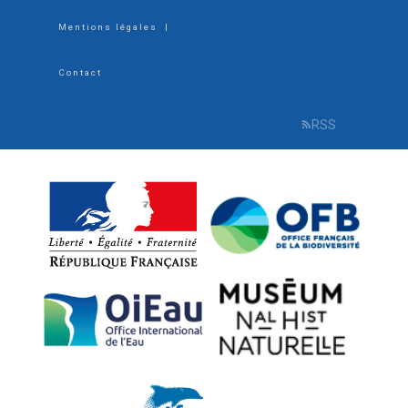
Footer
Mentions légales
|
menu
Contact
RSS
R