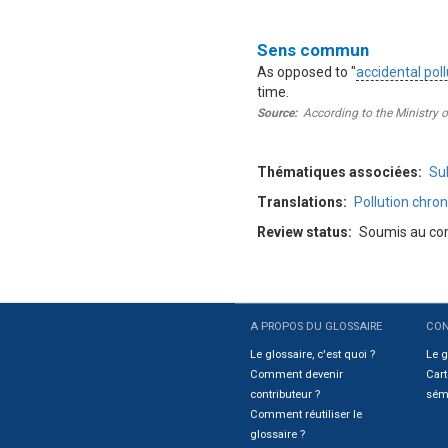
Définition
Sens commun
As opposed to "
accidental poll
time.
Source
According to the Ministry 
Thématiques associées
Su
Translations
Pollution chron
Review status
Soumis au com
A PROPOS DU GLOSSAIRE
CON
Sitemap
Le glossaire, c'est quoi ?
Le g
Comment devenir
Cart
contributeur ?
sém
Comment réutiliser le
glossaire ?