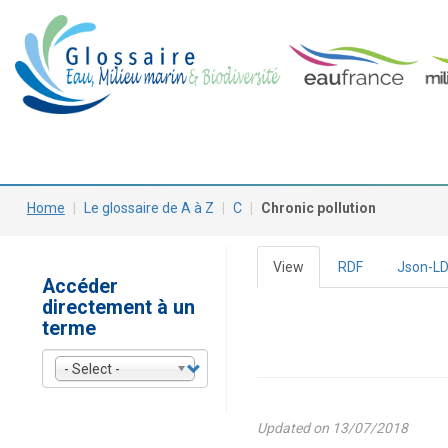
Skip
Main
to
main
navigation
content
Home
Le glossaire de A à Z
C
Chronic pollution
View
(active
RDF
Json-L
Primary
Accéder
tab)
directement à un
tabs
terme
- Select -
Updated on 13/07/2018