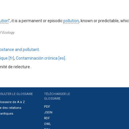
ution
", it is a permanent or episodic
pollution
, known or predictable, whic
of Ecology
bstance and pollutant
.
ique [fr]
,
Contaminación crónica [es]
.
ité de relecture.
SULTER LE GLOSSAIRE
TÉLÉCHARGER LE
GLOSSAIRE
lossaire de A à Z
PDF
e des relations
JSON
antiques
RDF
OWL