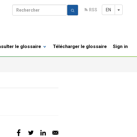
Toggle 
EN
RSS
R
sulter le glossaire
Télécharger le glossaire
Sign in