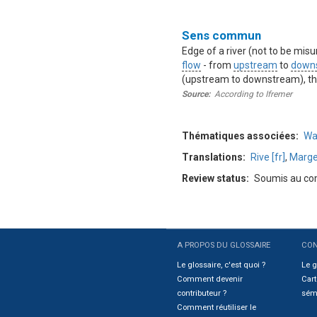
Définition
Sens commun
Edge of a river (not to be mis
flow
- from
upstream
to
down
(upstream to downstream), the 
Source
According to Ifremer
Thématiques associées
Wa
Translations
Rive [fr]
,
Marge
Review status
Soumis au com
A PROPOS DU GLOSSAIRE
CON
Sitemap
Le glossaire, c'est quoi ?
Le g
Comment devenir
Cart
contributeur ?
sém
Comment réutiliser le