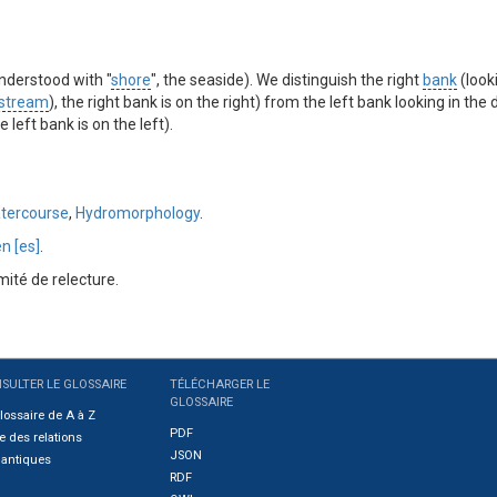
understood with "
shore
", the seaside). We distinguish the right
bank
(looki
stream
), the right bank is on the right) from the left bank looking in the d
left bank is on the left).
tercourse
,
Hydromorphology
.
n [es]
.
ité de relecture.
SULTER LE GLOSSAIRE
TÉLÉCHARGER LE
GLOSSAIRE
lossaire de A à Z
PDF
e des relations
JSON
antiques
RDF