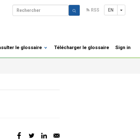
Toggle 
EN
RSS
R
sulter le glossaire
Télécharger le glossaire
Sign in