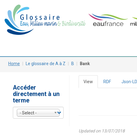
Skip
Main
to
main
navigation
content
Home
Le glossaire de A à Z
B
Bank
View
(active
RDF
Json-L
Primary
Accéder
tab)
directement à un
tabs
terme
- Select -
Updated on 13/07/2018