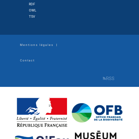
RDF
OWL
TSV
Footer
Mentions légales
|
menu
Contact
RSS
R