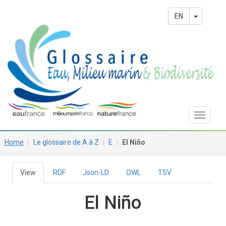
Skip
Main
to
Toggle 
EN
main
navigation
content
Toggle
navigat
Home
Le glossaire de A à Z
E
El Niño
View
(active
RDF
Json-LD
OWL
TSV
Primary
tab)
tabs
El Niño