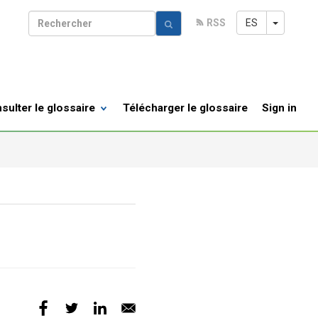
Toggle 
ES
RSS
R
sulter le glossaire
Télécharger le glossaire
Sign in