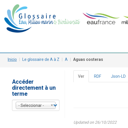
Pasar
Main
al
contenido
navigation
principal
Inicio
Le glossaire de A à Z
A
Aguas costeras
Ver
(solapa
RDF
Json-LD
Solapas
Accéder
activa)
directement à un
principales
terme
- Seleccionar -
Updated on 26/10/2022