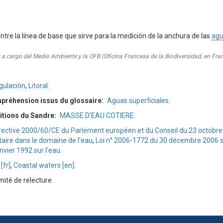
ntre la línea de base que sirve para la medición de la anchura de las
agu
 a cargo del Medio Ambiente y la OFB (Oficina Francesa de la Biodiversidad, en Fra
gulación
,
Litoral
.
mpréhension issus du glossaire
Aguas superficiales
.
itions du Sandre
MASSE D'EAU COTIERE
.
rective 2000/60/CE du Parlement européen et du Conseil du 23 octobre
aire dans le domaine de l'eau
,
Loi n° 2006-1772 du 30 décembre 2006 sur
anvier 1992 sur l'eau
.
[fr]
,
Coastal waters [en]
.
ité de relecture.