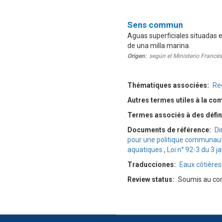
Définition
Sens commun
Aguas superficiales situadas e
de una milla marina.
Origen
según el Ministerio Francés
Thématiques associées
Re
Autres termes utiles à la co
Termes associés à des défin
Documents de référence
Di
pour une politique communaut
aquatiques
,
Loi n° 92-3 du 3 j
Traducciones
Eaux côtières 
Review status
Soumis au com