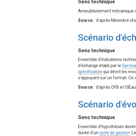
Définition
Sens technique
Ameublissement mécanique du
Source
d'après Ministère ch
Scénario d'éc
Définition
Sens technique
Ensemble d'indications techni
d'échange établi par le
Service
spécification
qui décrit les mo
s'appuyant sur un format. Ce d
Source
d'après OFB et OIEau
Scénario d'évo
Définition
Sens technique
Ensemble d'hypothèses destin
durée d'un
cycle de gestion
. L