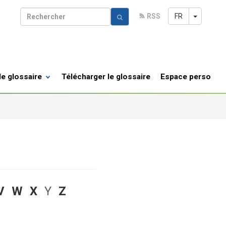
Toggle 
FR
RSS
R
le glossaire
Télécharger le glossaire
Espace perso
V
W
X
Y
Z