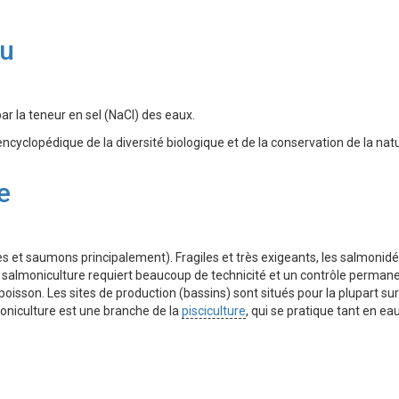
au
ar la teneur en sel (NaCl) des eaux.
encyclopédique de la diversité biologique et de la conservation de la nat
e
s et saumons principalement). Fragiles et très exigeants, les salmonidé
a salmoniculture requiert beaucoup de technicité et un contrôle perman
poisson. Les sites de production (bassins) sont situés pour la plupart su
moniculture est une branche de la
pisciculture
, qui se pratique tant en e