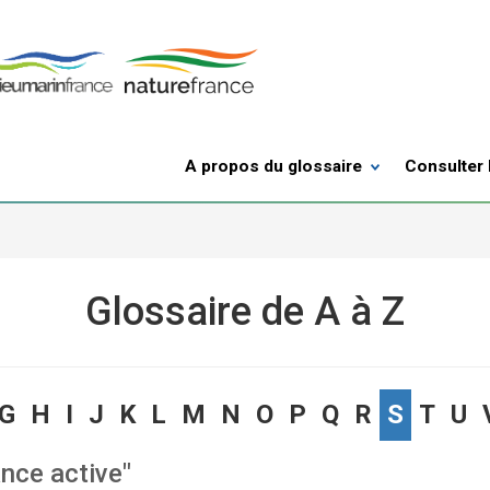
A propos du glossaire
Consulter 
Glossaire de A à Z
G
H
I
J
K
L
M
N
O
P
Q
R
S
T
U
ance active"