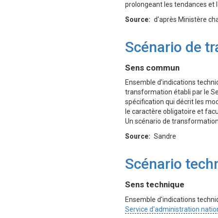
prolongeant les tendances et l
Source
d'après Ministère ch
Scénario de t
Définition
Sens commun
Ensemble d'indications techni
transformation établi par le Se
spécification qui décrit les m
le caractère obligatoire et fac
Un scénario de transformatio
Source
Sandre
Scénario tech
Définition
Sens technique
Ensemble d'indications techniq
Service d'administration natio