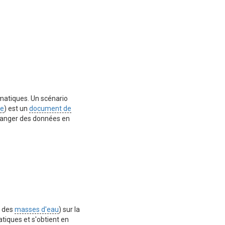
matiques. Un scénario
re
) est un
document de
changer des données en
t des
masses d'eau
) sur la
tiques et s'obtient en