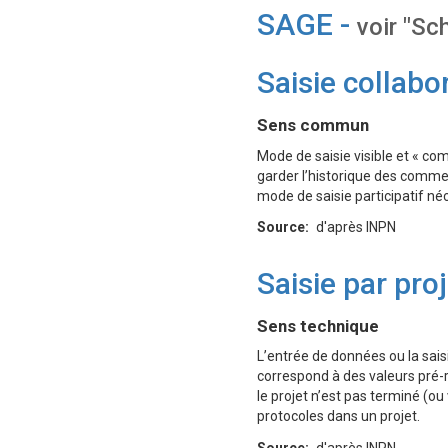
SAGE -
voir "S
Saisie collabo
Définition
Sens commun
Mode de saisie visible et « co
garder l’historique des commen
mode de saisie participatif n
Source
d'après INPN
Saisie par proj
Définition
Sens technique
L’entrée de données ou la saisi
correspond à des valeurs pré-r
le projet n’est pas terminé (ou 
protocoles dans un projet.
Source
d'après INPN