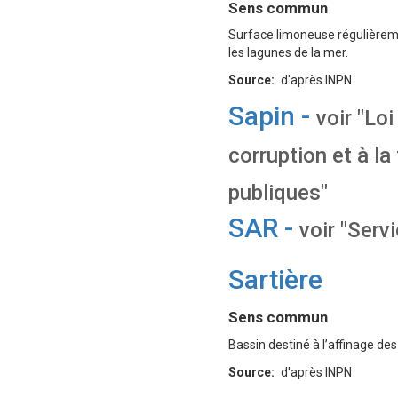
Définition
Sens commun
Surface limoneuse régulièremen
les lagunes de la mer.
Source
d'après INPN
Sapin -
voir "Lo
corruption et à l
publiques"
SAR -
voir "Serv
Sartière
Définition
Sens commun
Bassin destiné à l’affinage de
Source
d'après INPN