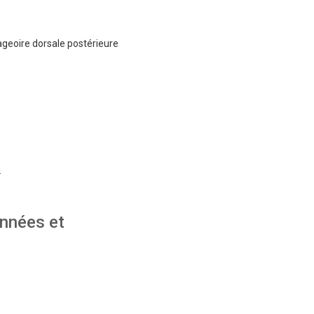
ageoire dorsale postérieure
.
onnées et