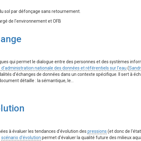
 sol par défonçage sans retournement.
argé de l'environnement et OFB
hange
ques qui permet le dialogue entre des personnes et des systèmes infor
 d'administration nationale des données et référentiels sur l'eau
(
Sand
dalités d'échanges de données dans un contexte spécifique. Il sert à é
ocument détaille : la sémantique, le…
lution
ées à évaluer les tendances d'évolution des
pressions
(et donc de l'éta
e
scénario d'évolution
permet d'évaluer la qualité future des milieux aqua