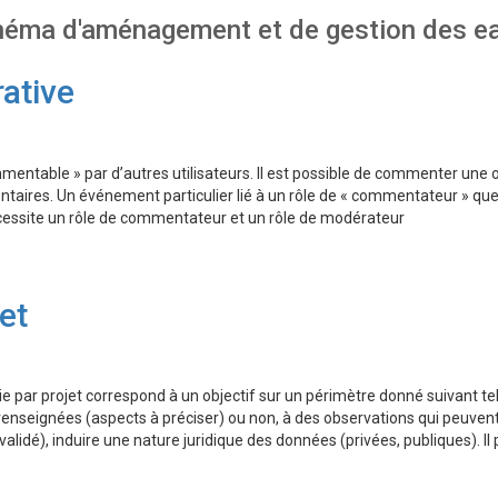
chéma d'aménagement et de gestion des e
rative
mmentable » par d’autres utilisateurs. Il est possible de commenter une o
taires. Un événement particulier lié à un rôle de « commentateur » que
écessite un rôle de commentateur et un rôle de modérateur
et
e par projet correspond à un objectif sur un périmètre donné suivant tel 
enseignées (aspects à préciser) ou non, à des observations qui peuvent 
validé), induire une nature juridique des données (privées, publiques). Il 