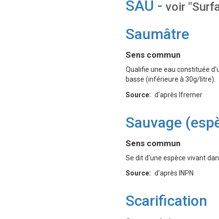
SAU -
voir "Surf
Saumâtre
Définition
Sens commun
Qualifie une eau constituée d'
basse (inférieure à 30g/litre).
Source
d'après Ifremer
Sauvage (espè
Définition
Sens commun
Se dit d'une espèce vivant dan
Source
d'après INPN
Scarification