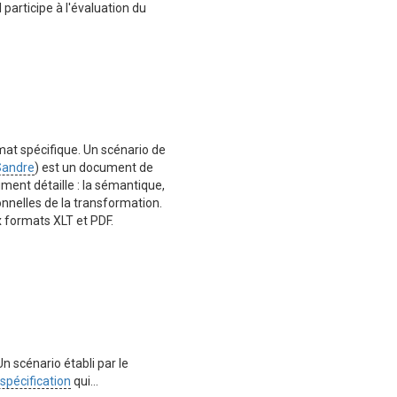
participe à l'évaluation du
at spécifique. Un scénario de
Sandre
) est un document de
ment détaille : la sémantique,
ionnelles de la transformation.
x formats XLT et PDF.
 Un scénario établi par le
pécification
qui…