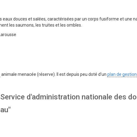
s eaux douces et salées, caractérisées par un corps fusiforme et une n
t les saumons, les truites et les ombles.
 Larousse
e
animale menacée (réserve). Il est depuis peu doté d'un
plan de gestion
 "Service d'administration nationale des d
eau"